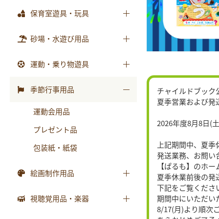
テーブル
おはなしﾁｬｲﾙﾄﾞﾘｸｴｽﾄ
乳幼児備品
保育室遊具・玩具
画帳・おもいで
収納用品
チャイルドブック アップル
乳幼児玩具
絵画・造形用品
ままごと
砂場・水遊び用品
環境備品
ﾁｬｲﾙﾄﾞﾌﾞｯｸ ｱｯﾌﾟﾙ傑作選
個人保育用品
積木・ブロック
防災・安全用品
もこちゃんチャイルド
砂場用品
運動・乗り物遊具
各種用紙・証書
知育玩具
衛生・トイレ用品
はじめましての絵本
水遊び用品
運動遊具
季節行事用品
チャイルドブック
ｻﾝﾁｬｲﾙﾄﾞ ﾋﾞｯｸﾞｻｲｴﾝｽ
夏季営業および発
乗り物遊具
運動会用品
世界の昔話名作選
2026年度8月8日(土
プレゼント品
科学が好きになるおはなし
上記期間中、夏季
包装紙・紙袋
ﾁｬｲﾙﾄﾞ科学絵本館なぜなぜ
発送業務、お問い
【ぱるも】のホー
ｽｰﾊﾟｰﾜｲﾄﾞことばとかず
絵画制作用品
夏季休業前後の発
ｽｰﾊﾟｰﾜｲﾄﾞお話かずあそび
下記をご覧くださ
画材
視聴覚用品・楽器
期間中にいただい
かんがえる
8/17(月)より
製作素材