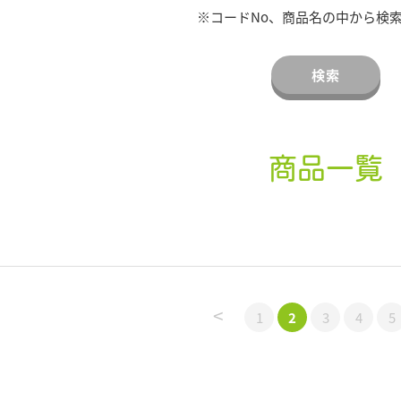
※コードNo、商品名の中から検
検索
商品一覧
<
1
2
3
4
5