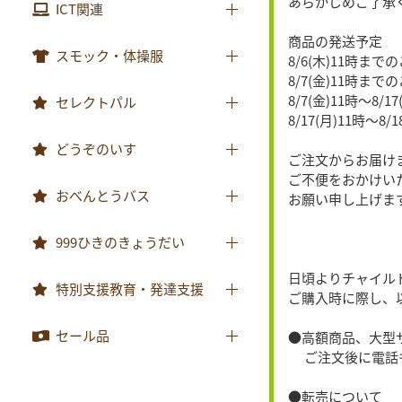
あらかじめご了承
視聴覚用品
みんなともだち
ICT関連
楽器
あそぼ！
商品の発送予定
ICT関連
スモック・体操服
8/6(木)11時ま
みてみて！
8/7(金)11時まで
スモック
8/7(金)11時〜8/
セレクトパル
2025年度月刊絵本
8/17(月)11時〜8
体操服
2026年度月刊絵本
先生用ウェア
どうぞのいす
ご注文からお届け
その他商品
ご不便をおかけい
どうぞのいす
おべんとうバス
お願い申し上げま
おべんとうバス
999ひきのきょうだい
日頃よりチャイル
999ひきのきょうだい
特別支援教育・発達支援
ご購入時に際し、
特別支援教育・発達支援
セール品
●高額商品、大型
ご注文後に電話も
セール品
●転売について