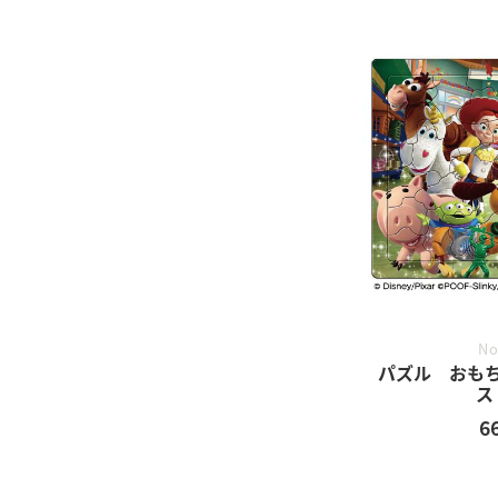
No
パズル おも
ス
6