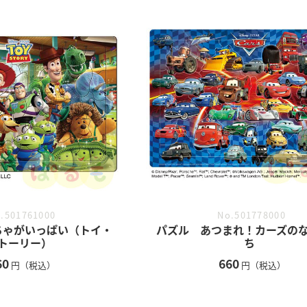
No.501778000
.501761000
パズル あつまれ！カーズの
ちゃがいっぱい（トイ・
ち
トーリー）
660
60
円（税込）
円（税込）