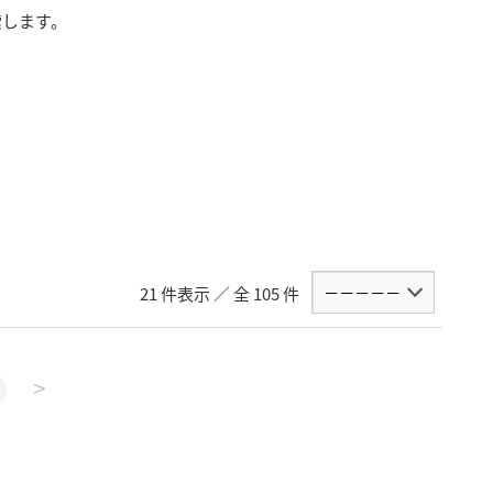
索します。
21 件表示 ／ 全 105 件
>