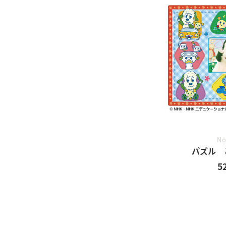
No
パズル 
5