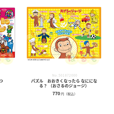
No.501872000
つ
パズル おおきくなったら なににな
る？ （おさるのジョージ）
770
円（税込）