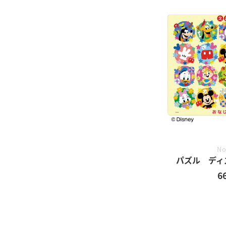
No
パズル ディ
6