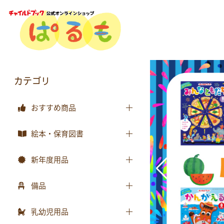
カテゴリ
おすすめ商品
おすすめ商品
絵本・保育図書
絵本
新年度用品
保育図書
出席帳・シール
備品
月刊絵本 バックナンバー
お誕生カード
椅子
乳幼児用品
おはなしチャイルド
ワーク