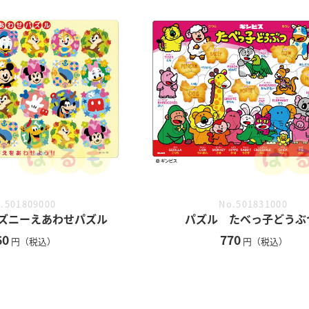
No.501831000
.501809000
パズル たべっ子どうぶ
ズニーえあわせパズル
770
60
円（税込）
円（税込）