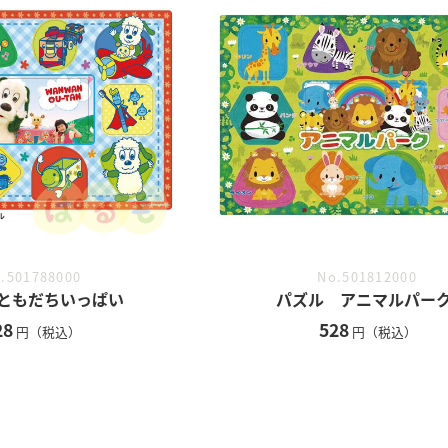
.501788000
No.501812000
ともだちいっぱい
パズル アニマルパー
28
528
円（税込）
円（税込）