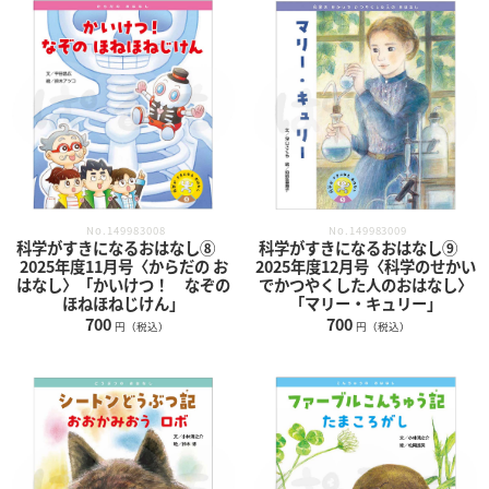
No.149983008
No.149983009
科学がすきになるおはなし⑧
科学がすきになるおはなし⑨
2025年度11月号〈からだの お
2025年度12月号〈科学のせかい
はなし〉「かいけつ！ なぞの
でかつやくした人のおはなし〉
ほねほねじけん」
「マリー・キュリー」
700
700
円（税込）
円（税込）