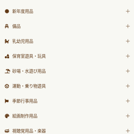
新年度用品
出席帳・シール
備品
お誕生カード
椅子
乳幼児用品
ワーク
テーブル
乳幼児備品
保育室遊具・玩具
画帳・おもいで
収納用品
乳幼児玩具
絵画・造形用品
ままごと
砂場・水遊び用品
環境備品
個人保育用品
積木・ブロック
防災・安全用品
砂場用品
運動・乗り物遊具
各種用紙・証書
知育玩具
衛生・トイレ用品
水遊び用品
運動遊具
季節行事用品
乗り物遊具
運動会用品
絵画制作用品
プレゼント品
画材
視聴覚用品・楽器