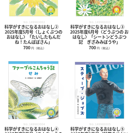
No.149983003
No.149983002
科学がすきになるおはなし③
科学がすきになるおはなし②
2025年度6月号〈どうぶつの お
2025年度5月号〈しょくぶつの
はなし〉「シートンどうぶつ
おはなし〉「たいしたもんだ
記 ぎざみみぼうや」
ね！たんぽぽさん」
700
700
円（税込）
円（税込）
No.149983004
No.149983005
科学がすきになるおはなし④
科学がすきになるおはなし⑤