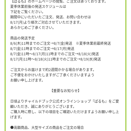
【ぱるも】のホームページの閲覧、ご注文は承っております。
夏季休業前後の発送スケジュールは
下記をご覧ください。
期間中にいただいたご注文、発送、お問い合わせは
8/17(月)より順次ご対応させていただきます。
あらかじめご了承ください。
商品の発送予定
8/6(木)11時までのご注文→8/7(金)発送 ※夏季休業前最終発送
8/7(金)11時までのご注文→8/17(月)発送
8/7(金)11時〜8/17(月)11時までのご注文→8/18(火)発送
8/17(月)11時〜8/18(火)11時までのご注文→8/19(水)発送
ご注文からお届けまで約2週間かかる場合があります。
ご不便をおかけいたしますがご了承くださいますよう
お願い申し上げます。
【重要なお知らせ】
日頃よりチャイルドブック公式オンラインショップ『ぱるも』をご愛
顧いただき、誠にありがとうございます。
ご購入時に際し、以下の項目をご確認いただけますようお願い申し上
げます。
●高額商品、大型サイズの商品をご注文の場合