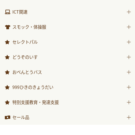
包装紙・紙袋
製作素材
視聴覚用品
ICT関連
楽器
ICT関連
スモック・体操服
スモック
セレクトパル
体操服
先生用ウェア
どうぞのいす
その他商品
どうぞのいす
おべんとうバス
おべんとうバス
999ひきのきょうだい
999ひきのきょうだい
特別支援教育・発達支援
特別支援教育・発達支援
セール品
セール品