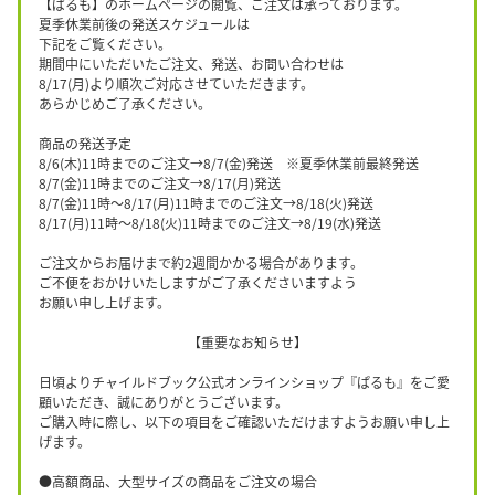
【ぱるも】のホームページの閲覧、ご注文は承っております。
夏季休業前後の発送スケジュールは
下記をご覧ください。
期間中にいただいたご注文、発送、お問い合わせは
8/17(月)より順次ご対応させていただきます。
あらかじめご了承ください。
商品の発送予定
8/6(木)11時までのご注文→8/7(金)発送 ※夏季休業前最終発送
8/7(金)11時までのご注文→8/17(月)発送
8/7(金)11時〜8/17(月)11時までのご注文→8/18(火)発送
8/17(月)11時〜8/18(火)11時までのご注文→8/19(水)発送
ご注文からお届けまで約2週間かかる場合があります。
ご不便をおかけいたしますがご了承くださいますよう
お願い申し上げます。
【重要なお知らせ】
日頃よりチャイルドブック公式オンラインショップ『ぱるも』をご愛
顧いただき、誠にありがとうございます。
ご購入時に際し、以下の項目をご確認いただけますようお願い申し上
げます。
●高額商品、大型サイズの商品をご注文の場合