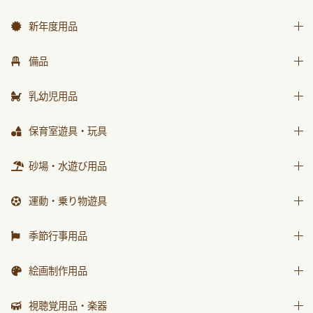
新年度用品
出席帳・シール
備品
お誕生カード
椅子
乳幼児用品
ワーク
テーブル
乳幼児備品
保育室遊具・玩具
画帳・おもいで
収納用品
乳幼児玩具
絵画・造形用品
ままごと
砂場・水遊び用品
環境備品
個人保育用品
積木・ブロック
防災・安全用品
砂場用品
運動・乗り物遊具
各種用紙・証書
知育玩具
衛生・トイレ用品
水遊び用品
運動遊具
季節行事用品
乗り物遊具
運動会用品
絵画制作用品
プレゼント品
画材
視聴覚用品・楽器