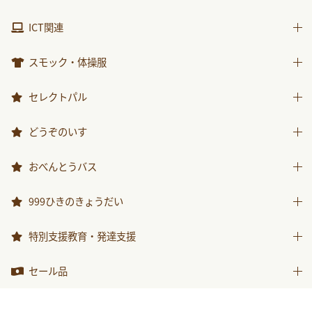
包装紙・紙袋
製作素材
視聴覚用品
ICT関連
楽器
ICT関連
スモック・体操服
スモック
セレクトパル
体操服
先生用ウェア
どうぞのいす
その他商品
どうぞのいす
おべんとうバス
おべんとうバス
999ひきのきょうだい
999ひきのきょうだい
特別支援教育・発達支援
特別支援教育・発達支援
セール品
セール品