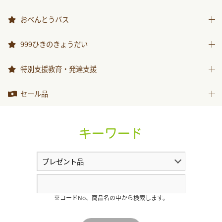
その他商品
どうぞのいす
おべんとうバス
おべんとうバス
999ひきのきょうだい
999ひきのきょうだい
特別支援教育・発達支援
特別支援教育・発達支援
セール品
セール品
キーワード
※コードNo、商品名の中から検索します。