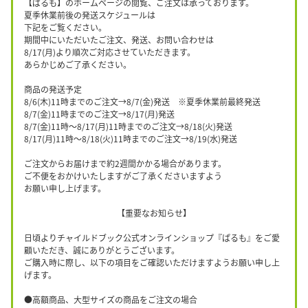
【ぱるも】のホームページの閲覧、ご注文は承っております。
夏季休業前後の発送スケジュールは
下記をご覧ください。
期間中にいただいたご注文、発送、お問い合わせは
8/17(月)より順次ご対応させていただきます。
あらかじめご了承ください。
商品の発送予定
8/6(木)11時までのご注文→8/7(金)発送 ※夏季休業前最終発送
8/7(金)11時までのご注文→8/17(月)発送
8/7(金)11時〜8/17(月)11時までのご注文→8/18(火)発送
8/17(月)11時〜8/18(火)11時までのご注文→8/19(水)発送
ご注文からお届けまで約2週間かかる場合があります。
ご不便をおかけいたしますがご了承くださいますよう
お願い申し上げます。
【重要なお知らせ】
日頃よりチャイルドブック公式オンラインショップ『ぱるも』をご愛
顧いただき、誠にありがとうございます。
ご購入時に際し、以下の項目をご確認いただけますようお願い申し上
げます。
●高額商品、大型サイズの商品をご注文の場合