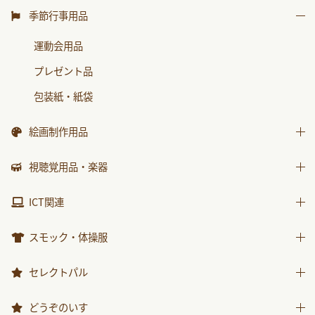
水遊び用品
はじめましての絵本
運動遊具
季節行事用品
ｻﾝﾁｬｲﾙﾄﾞ ﾋﾞｯｸﾞｻｲｴﾝｽ
乗り物遊具
運動会用品
世界の昔話名作選
プレゼント品
科学が好きになるおはなし
包装紙・紙袋
ﾁｬｲﾙﾄﾞ科学絵本館なぜなぜ
ｽｰﾊﾟｰﾜｲﾄﾞことばとかず
絵画制作用品
ｽｰﾊﾟｰﾜｲﾄﾞお話かずあそび
画材
視聴覚用品・楽器
かんがえる
製作素材
視聴覚用品
ICT関連
みんなともだち
楽器
あそぼ！
ICT関連
スモック・体操服
みてみて！
スモック
セレクトパル
2025年度月刊絵本
体操服
先生用ウェア
2026年度月刊絵本
どうぞのいす