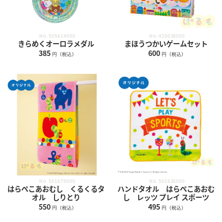
No.505614000
No.420038000
きらめくオーロラメダル
まほうつかいゲームセット
385
600
円（税込）
円（税込）
No.501679000
No.501636000
はらぺこあおむし くるくるタ
ハンドタオル はらぺこあおむ
オル しりとり
し レッツ プレイ スポーツ
550
495
円（税込）
円（税込）