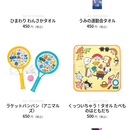
No.505330000
No.505329000
ひまわり わんさかタオル
うみの運動会タオル
450
450
円（税込）
円（税込）
No.505328000
No.505327000
ラケットバンバン（アニマル
くっついちゃう！タオル たべも
ズ）
のはともだち
650
500
円（税込）
円（税込）