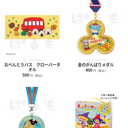
No.505331000
No.505615000
おべんとうバス クローバータ
金のがんばりメダル
オル
400
円（税込）
500
円（税込）