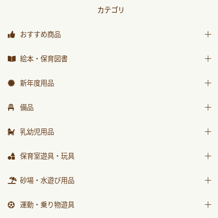
カテゴリ
おすすめ商品
おすすめ商品
絵本・保育図書
絵本
新年度用品
保育図書
出席帳・シール
備品
月刊絵本 バックナンバー
お誕生カード
椅子
乳幼児用品
おはなしチャイルド
ワーク
テーブル
おはなしﾁｬｲﾙﾄﾞﾘｸｴｽﾄ
乳幼児備品
保育室遊具・玩具
画帳・おもいで
収納用品
チャイルドブック アップル
乳幼児玩具
絵画・造形用品
ままごと
砂場・水遊び用品
環境備品
ﾁｬｲﾙﾄﾞﾌﾞｯｸ ｱｯﾌﾟﾙ傑作選
個人保育用品
積木・ブロック
防災・安全用品
砂場用品
もこちゃんチャイルド
運動・乗り物遊具
各種用紙・証書
知育玩具
衛生・トイレ用品