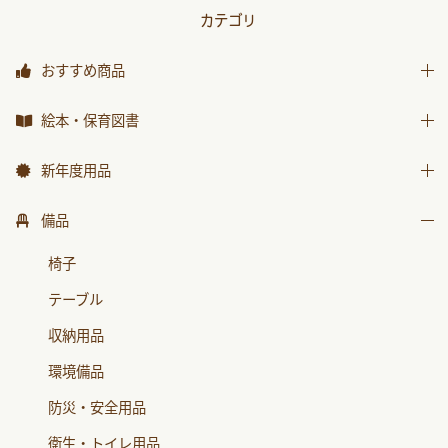
カテゴリ
おすすめ商品
おすすめ商品
絵本・保育図書
絵本
新年度用品
保育図書
出席帳・シール
備品
月刊絵本 バックナンバー
お誕生カード
椅子
おはなしチャイルド
ワーク
テーブル
おはなしﾁｬｲﾙﾄﾞﾘｸｴｽﾄ
画帳・おもいで
収納用品
チャイルドブック アップル
絵画・造形用品
環境備品
ﾁｬｲﾙﾄﾞﾌﾞｯｸ ｱｯﾌﾟﾙ傑作選
個人保育用品
防災・安全用品
もこちゃんチャイルド
各種用紙・証書
衛生・トイレ用品