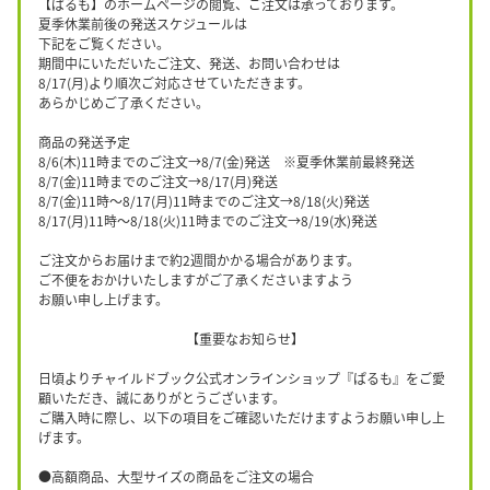
【ぱるも】のホームページの閲覧、ご注文は承っております。
夏季休業前後の発送スケジュールは
下記をご覧ください。
期間中にいただいたご注文、発送、お問い合わせは
8/17(月)より順次ご対応させていただきます。
あらかじめご了承ください。
商品の発送予定
8/6(木)11時までのご注文→8/7(金)発送 ※夏季休業前最終発送
8/7(金)11時までのご注文→8/17(月)発送
8/7(金)11時〜8/17(月)11時までのご注文→8/18(火)発送
8/17(月)11時〜8/18(火)11時までのご注文→8/19(水)発送
ご注文からお届けまで約2週間かかる場合があります。
ご不便をおかけいたしますがご了承くださいますよう
お願い申し上げます。
【重要なお知らせ】
日頃よりチャイルドブック公式オンラインショップ『ぱるも』をご愛
顧いただき、誠にありがとうございます。
ご購入時に際し、以下の項目をご確認いただけますようお願い申し上
げます。
●高額商品、大型サイズの商品をご注文の場合