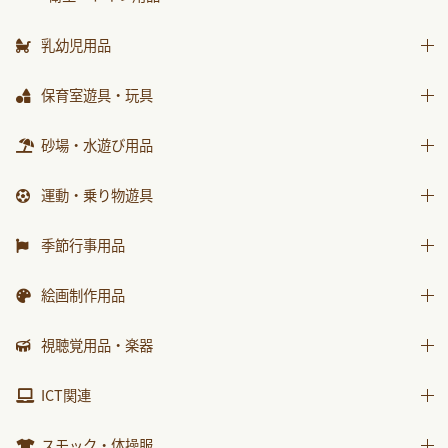
はじめましての絵本
ｻﾝﾁｬｲﾙﾄﾞ ﾋﾞｯｸﾞｻｲｴﾝｽ
乳幼児用品
世界の昔話名作選
乳幼児備品
保育室遊具・玩具
科学が好きになるおはなし
乳幼児玩具
ままごと
砂場・水遊び用品
ﾁｬｲﾙﾄﾞ科学絵本館なぜなぜ
積木・ブロック
ｽｰﾊﾟｰﾜｲﾄﾞことばとかず
砂場用品
運動・乗り物遊具
知育玩具
ｽｰﾊﾟｰﾜｲﾄﾞお話かずあそび
水遊び用品
運動遊具
季節行事用品
かんがえる
乗り物遊具
運動会用品
みんなともだち
絵画制作用品
プレゼント品
あそぼ！
画材
視聴覚用品・楽器
包装紙・紙袋
みてみて！
製作素材
視聴覚用品
ICT関連
2025年度月刊絵本
楽器
2026年度月刊絵本
ICT関連
スモック・体操服