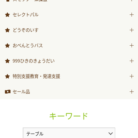
スモック
セレクトパル
体操服
先生用ウェア
どうぞのいす
その他商品
どうぞのいす
おべんとうバス
おべんとうバス
999ひきのきょうだい
999ひきのきょうだい
特別支援教育・発達支援
特別支援教育・発達支援
セール品
セール品
キーワード