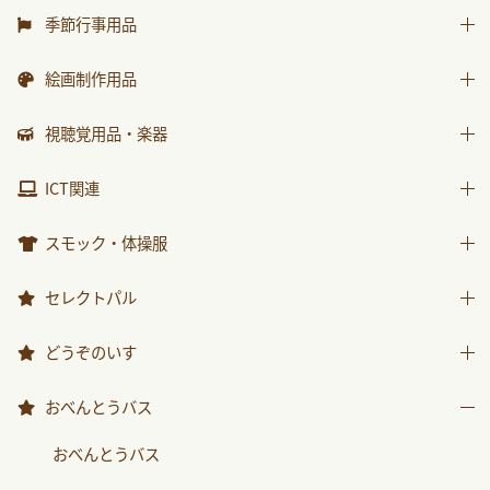
水遊び用品
はじめましての絵本
運動遊具
季節行事用品
ｻﾝﾁｬｲﾙﾄﾞ ﾋﾞｯｸﾞｻｲｴﾝｽ
乗り物遊具
運動会用品
絵画制作用品
世界の昔話名作選
プレゼント品
科学が好きになるおはなし
画材
視聴覚用品・楽器
包装紙・紙袋
ﾁｬｲﾙﾄﾞ科学絵本館なぜなぜ
製作素材
視聴覚用品
ICT関連
ｽｰﾊﾟｰﾜｲﾄﾞことばとかず
楽器
ICT関連
ｽｰﾊﾟｰﾜｲﾄﾞお話かずあそび
スモック・体操服
かんがえる
スモック
セレクトパル
みんなともだち
体操服
先生用ウェア
どうぞのいす
あそぼ！
その他商品
みてみて！
どうぞのいす
おべんとうバス
2025年度月刊絵本
おべんとうバス
2026年度月刊絵本