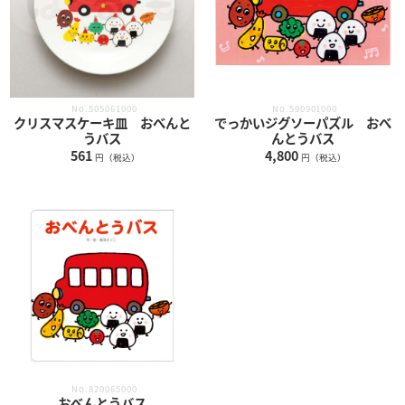
No.505061000
No.590901000
クリスマスケーキ皿 おべんと
でっかいジグソーパズル おべ
うバス
んとうバス
561
4,800
円（税込）
円（税込）
No.820065000
おべんとうバス