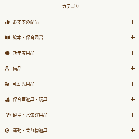
カテゴリ
おすすめ商品
おすすめ商品
絵本・保育図書
絵本
新年度用品
保育図書
出席帳・シール
備品
月刊絵本 バックナンバー
お誕生カード
椅子
乳幼児用品
おはなしチャイルド
ワーク
テーブル
おはなしﾁｬｲﾙﾄﾞﾘｸｴｽﾄ
乳幼児備品
保育室遊具・玩具
画帳・おもいで
収納用品
チャイルドブック アップル
乳幼児玩具
絵画・造形用品
ままごと
砂場・水遊び用品
環境備品
ﾁｬｲﾙﾄﾞﾌﾞｯｸ ｱｯﾌﾟﾙ傑作選
個人保育用品
積木・ブロック
防災・安全用品
砂場用品
もこちゃんチャイルド
運動・乗り物遊具
各種用紙・証書
知育玩具
衛生・トイレ用品