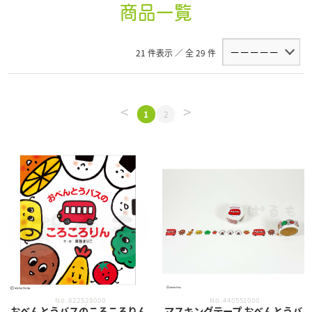
商品一覧
21 件表示 ／ 全 29 件
<
>
1
2
No.822529000
No.440551000
おべんとうバスのころころりん
マスキングテープ おべんとうバ