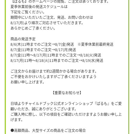
【ぱるも】のホームページの閲覧、ご注文は承っております。
夏季休業前後の発送スケジュールは
下記をご覧ください。
期間中にいただいたご注文、発送、お問い合わせは
8/17(月)より順次ご対応させていただきます。
あらかじめご了承ください。
商品の発送予定
8/6(木)11時までのご注文→8/7(金)発送 ※夏季休業前最終発送
8/7(金)11時までのご注文→8/17(月)発送
8/7(金)11時〜8/17(月)11時までのご注文→8/18(火)発送
8/17(月)11時〜8/18(火)11時までのご注文→8/19(水)発送
ご注文からお届けまで約2週間かかる場合があります。
ご不便をおかけいたしますがご了承くださいますよう
お願い申し上げます。
【重要なお知らせ】
日頃よりチャイルドブック公式オンラインショップ『ぱるも』をご愛
顧いただき、誠にありがとうございます。
ご購入時に際し、以下の項目をご確認いただけますようお願い申し上
げます。
●高額商品、大型サイズの商品をご注文の場合