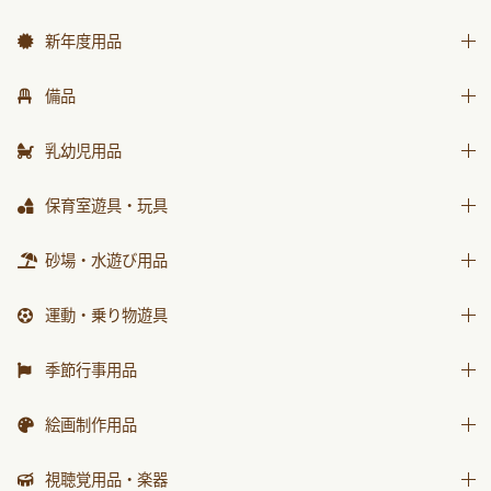
新年度用品
出席帳・シール
備品
お誕生カード
椅子
乳幼児用品
ワーク
テーブル
乳幼児備品
保育室遊具・玩具
画帳・おもいで
収納用品
乳幼児玩具
絵画・造形用品
ままごと
砂場・水遊び用品
環境備品
個人保育用品
積木・ブロック
防災・安全用品
砂場用品
運動・乗り物遊具
各種用紙・証書
知育玩具
衛生・トイレ用品
水遊び用品
運動遊具
季節行事用品
乗り物遊具
運動会用品
絵画制作用品
プレゼント品
画材
視聴覚用品・楽器