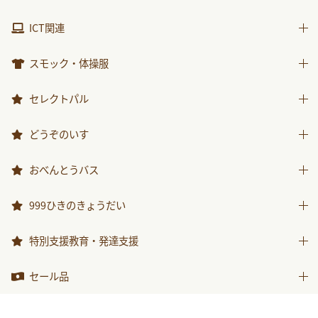
包装紙・紙袋
製作素材
視聴覚用品
ICT関連
楽器
ICT関連
スモック・体操服
スモック
セレクトパル
体操服
先生用ウェア
どうぞのいす
その他商品
どうぞのいす
おべんとうバス
おべんとうバス
999ひきのきょうだい
999ひきのきょうだい
特別支援教育・発達支援
特別支援教育・発達支援
セール品
セール品