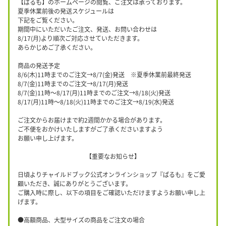
【ぱるも】のホームページの閲覧、ご注文は承っております。
夏季休業前後の発送スケジュールは
下記をご覧ください。
期間中にいただいたご注文、発送、お問い合わせは
8/17(月)より順次ご対応させていただきます。
あらかじめご了承ください。
商品の発送予定
8/6(木)11時までのご注文→8/7(金)発送 ※夏季休業前最終発送
8/7(金)11時までのご注文→8/17(月)発送
8/7(金)11時〜8/17(月)11時までのご注文→8/18(火)発送
8/17(月)11時〜8/18(火)11時までのご注文→8/19(水)発送
ご注文からお届けまで約2週間かかる場合があります。
ご不便をおかけいたしますがご了承くださいますよう
お願い申し上げます。
【重要なお知らせ】
日頃よりチャイルドブック公式オンラインショップ『ぱるも』をご愛
顧いただき、誠にありがとうございます。
ご購入時に際し、以下の項目をご確認いただけますようお願い申し上
げます。
●高額商品、大型サイズの商品をご注文の場合