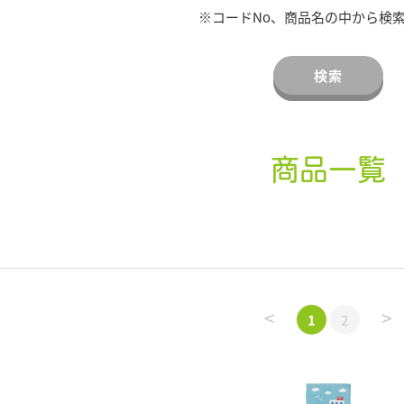
※コードNo、商品名の中から検
検索
商品一覧
<
>
1
2