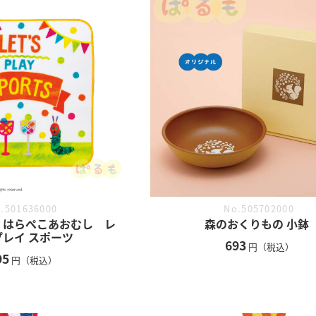
.501636000
No.505702000
 はらぺこあおむし レ
森のおくりもの 小鉢
プレイ スポーツ
693
円（税込）
95
円（税込）