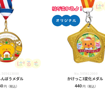
.505613000
No.505612000
しんぼうメダル
かけっこ3変化メダル
80
440
円（税込）
円（税込）