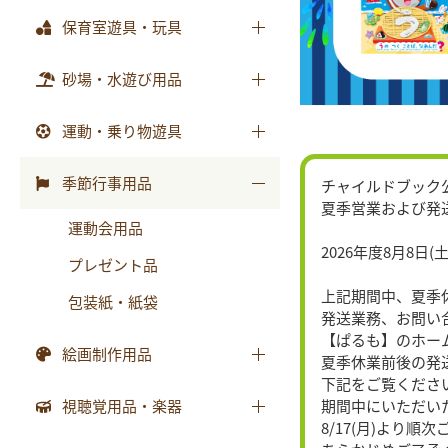
テーブル
おはなしﾁｬｲﾙﾄﾞﾘｸｴｽﾄ
乳幼児備品
保育室遊具・玩具
画帳・おもいで
収納用品
チャイルドブック アップル
乳幼児玩具
絵画・造形用品
ままごと
砂場・水遊び用品
環境備品
ﾁｬｲﾙﾄﾞﾌﾞｯｸ ｱｯﾌﾟﾙ傑作選
個人保育用品
積木・ブロック
防災・安全用品
もこちゃんチャイルド
砂場用品
運動・乗り物遊具
各種用紙・証書
知育玩具
衛生・トイレ用品
はじめましての絵本
水遊び用品
運動遊具
季節行事用品
チャイルドブック
ｻﾝﾁｬｲﾙﾄﾞ ﾋﾞｯｸﾞｻｲｴﾝｽ
夏季営業および発
乗り物遊具
運動会用品
世界の昔話名作選
2026年度8月8日(土
プレゼント品
科学が好きになるおはなし
上記期間中、夏季
包装紙・紙袋
ﾁｬｲﾙﾄﾞ科学絵本館なぜなぜ
発送業務、お問い
【ぱるも】のホー
ｽｰﾊﾟｰﾜｲﾄﾞことばとかず
絵画制作用品
夏季休業前後の発
ｽｰﾊﾟｰﾜｲﾄﾞお話かずあそび
下記をご覧くださ
画材
視聴覚用品・楽器
期間中にいただい
かんがえる
8/17(月)より
製作素材