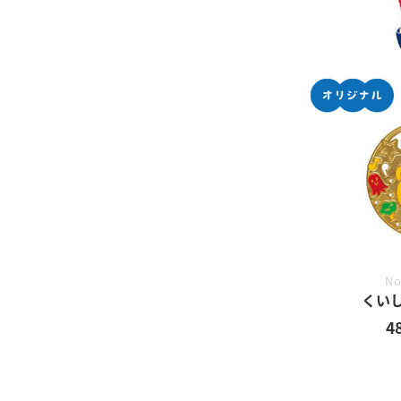
No
くい
4