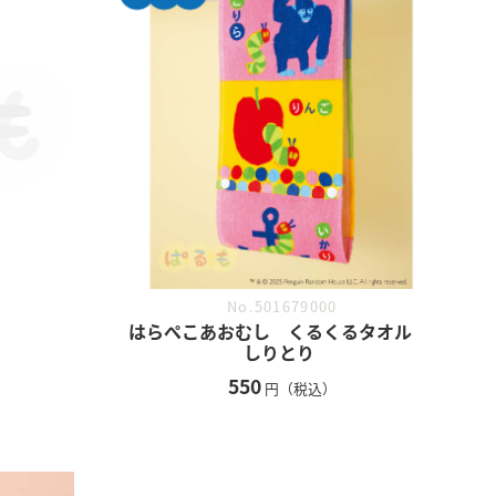
No.501679000
はらぺこあおむし くるくるタオル
しりとり
550
円（税込）