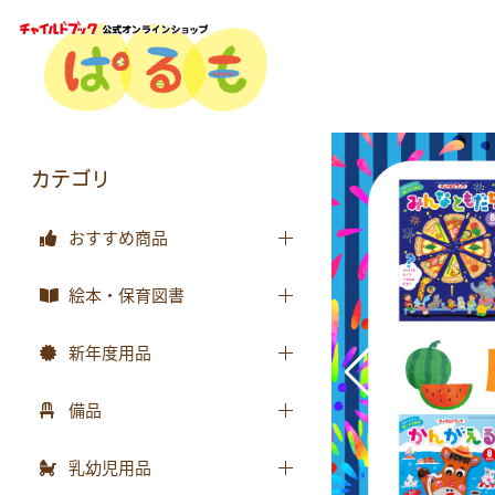
カテゴリ
おすすめ商品
おすすめ商品
絵本・保育図書
絵本
新年度用品
保育図書
出席帳・シール
備品
月刊絵本 バックナンバー
お誕生カード
椅子
乳幼児用品
おはなしチャイルド
ワーク