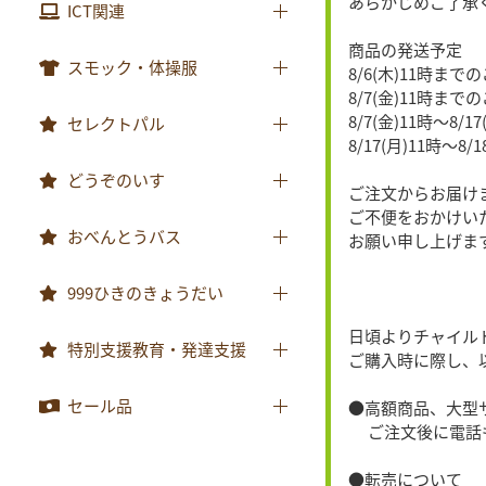
あらかじめご了承
視聴覚用品
みんなともだち
ICT関連
楽器
あそぼ！
商品の発送予定
ICT関連
スモック・体操服
8/6(木)11時ま
みてみて！
8/7(金)11時まで
スモック
8/7(金)11時〜8/
セレクトパル
2025年度月刊絵本
8/17(月)11時〜8
体操服
2026年度月刊絵本
先生用ウェア
どうぞのいす
ご注文からお届け
その他商品
ご不便をおかけい
どうぞのいす
おべんとうバス
お願い申し上げま
おべんとうバス
999ひきのきょうだい
日頃よりチャイル
999ひきのきょうだい
特別支援教育・発達支援
ご購入時に際し、
特別支援教育・発達支援
セール品
●高額商品、大型
ご注文後に電話も
セール品
●転売について