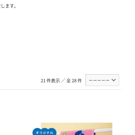
索します。
21 件表示 ／ 全 28 件