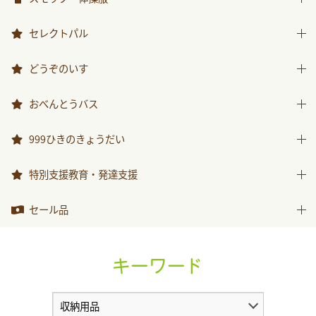
スモック
セレクトパル
体操服
先生用ウェア
どうぞのいす
その他商品
どうぞのいす
おべんとうバス
おべんとうバス
999ひきのきょうだい
999ひきのきょうだい
特別支援教育・発達支援
特別支援教育・発達支援
セール品
セール品
キーワード