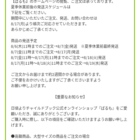
【ぱるも】のホームページの閲覧、ご注文は承っております。
夏季休業前後の発送スケジュールは
下記をご覧ください。
期間中にいただいたご注文、発送、お問い合わせは
8/17(月)より順次ご対応させていただきます。
あらかじめご了承ください。
商品の発送予定
8/6(木)11時までのご注文→8/7(金)発送 ※夏季休業前最終発送
8/7(金)11時までのご注文→8/17(月)発送
8/7(金)11時〜8/17(月)11時までのご注文→8/18(火)発送
8/17(月)11時〜8/18(火)11時までのご注文→8/19(水)発送
ご注文からお届けまで約2週間かかる場合があります。
ご不便をおかけいたしますがご了承くださいますよう
お願い申し上げます。
【重要なお知らせ】
日頃よりチャイルドブック公式オンラインショップ『ぱるも』をご愛
顧いただき、誠にありがとうございます。
ご購入時に際し、以下の項目をご確認いただけますようお願い申し上
げます。
●高額商品、大型サイズの商品をご注文の場合