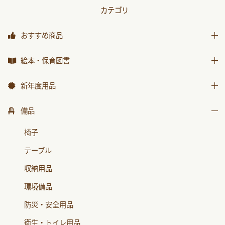
カテゴリ
おすすめ商品
おすすめ商品
絵本・保育図書
絵本
新年度用品
保育図書
出席帳・シール
備品
月刊絵本 バックナンバー
お誕生カード
椅子
おはなしチャイルド
ワーク
テーブル
おはなしﾁｬｲﾙﾄﾞﾘｸｴｽﾄ
画帳・おもいで
収納用品
チャイルドブック アップル
絵画・造形用品
環境備品
ﾁｬｲﾙﾄﾞﾌﾞｯｸ ｱｯﾌﾟﾙ傑作選
個人保育用品
防災・安全用品
もこちゃんチャイルド
各種用紙・証書
衛生・トイレ用品