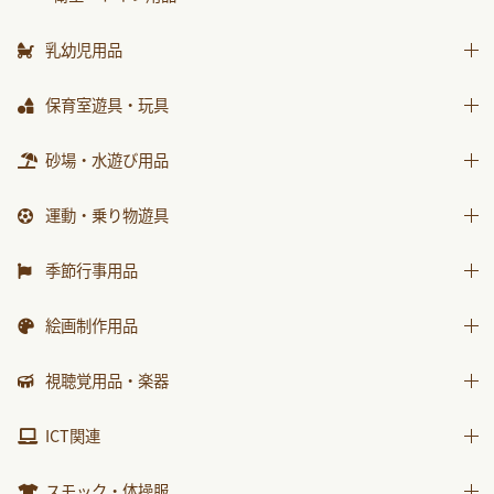
はじめましての絵本
ｻﾝﾁｬｲﾙﾄﾞ ﾋﾞｯｸﾞｻｲｴﾝｽ
乳幼児用品
世界の昔話名作選
乳幼児備品
保育室遊具・玩具
科学が好きになるおはなし
乳幼児玩具
ままごと
砂場・水遊び用品
ﾁｬｲﾙﾄﾞ科学絵本館なぜなぜ
積木・ブロック
ｽｰﾊﾟｰﾜｲﾄﾞことばとかず
砂場用品
運動・乗り物遊具
知育玩具
ｽｰﾊﾟｰﾜｲﾄﾞお話かずあそび
水遊び用品
運動遊具
季節行事用品
かんがえる
乗り物遊具
運動会用品
みんなともだち
絵画制作用品
プレゼント品
あそぼ！
画材
視聴覚用品・楽器
包装紙・紙袋
みてみて！
製作素材
視聴覚用品
ICT関連
2025年度月刊絵本
楽器
2026年度月刊絵本
ICT関連
スモック・体操服