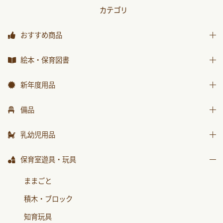
カテゴリ
おすすめ商品
おすすめ商品
絵本・保育図書
絵本
新年度用品
保育図書
出席帳・シール
備品
月刊絵本 バックナンバー
お誕生カード
椅子
乳幼児用品
おはなしチャイルド
ワーク
テーブル
おはなしﾁｬｲﾙﾄﾞﾘｸｴｽﾄ
乳幼児備品
保育室遊具・玩具
画帳・おもいで
収納用品
チャイルドブック アップル
乳幼児玩具
絵画・造形用品
ままごと
環境備品
ﾁｬｲﾙﾄﾞﾌﾞｯｸ ｱｯﾌﾟﾙ傑作選
個人保育用品
積木・ブロック
防災・安全用品
もこちゃんチャイルド
各種用紙・証書
知育玩具
衛生・トイレ用品