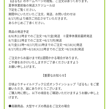
【ぱるも】のホームページの閲覧、ご注文は承っております。
夏季休業前後の発送スケジュールは
下記をご覧ください。
期間中にいただいたご注文、発送、お問い合わせは
8/17(月)より順次ご対応させていただきます。
あらかじめご了承ください。
商品の発送予定
8/6(木)11時までのご注文→8/7(金)発送 ※夏季休業前最終発送
8/7(金)11時までのご注文→8/17(月)発送
8/7(金)11時〜8/17(月)11時までのご注文→8/18(火)発送
8/17(月)11時〜8/18(火)11時までのご注文→8/19(水)発送
ご注文からお届けまで約2週間かかる場合があります。
ご不便をおかけいたしますがご了承くださいますよう
お願い申し上げます。
【重要なお知らせ】
日頃よりチャイルドブック公式オンラインショップ『ぱるも』をご愛
顧いただき、誠にありがとうございます。
ご購入時に際し、以下の項目をご確認いただけますようお願い申し上
げます。
●高額商品、大型サイズの商品をご注文の場合