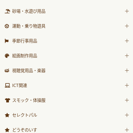
はじめましての絵本
砂場・水遊び用品
ｻﾝﾁｬｲﾙﾄﾞ ﾋﾞｯｸﾞｻｲｴﾝｽ
世界の昔話名作選
砂場用品
運動・乗り物遊具
科学が好きになるおはなし
水遊び用品
運動遊具
季節行事用品
ﾁｬｲﾙﾄﾞ科学絵本館なぜなぜ
乗り物遊具
運動会用品
ｽｰﾊﾟｰﾜｲﾄﾞことばとかず
絵画制作用品
プレゼント品
ｽｰﾊﾟｰﾜｲﾄﾞお話かずあそび
画材
視聴覚用品・楽器
包装紙・紙袋
かんがえる
製作素材
視聴覚用品
ICT関連
みんなともだち
楽器
あそぼ！
ICT関連
スモック・体操服
みてみて！
スモック
セレクトパル
2025年度月刊絵本
体操服
先生用ウェア
2026年度月刊絵本
どうぞのいす