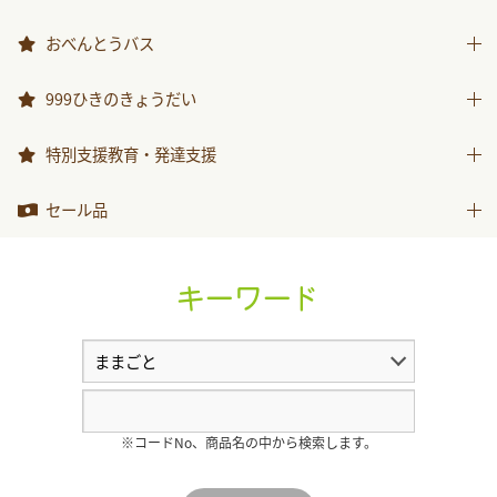
その他商品
どうぞのいす
おべんとうバス
おべんとうバス
999ひきのきょうだい
999ひきのきょうだい
特別支援教育・発達支援
特別支援教育・発達支援
セール品
セール品
キーワード
※コードNo、商品名の中から検索します。