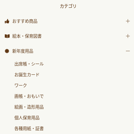
カテゴリ
おすすめ商品
おすすめ商品
絵本・保育図書
絵本
新年度用品
保育図書
出席帳・シール
月刊絵本 バックナンバー
お誕生カード
おはなしチャイルド
ワーク
おはなしﾁｬｲﾙﾄﾞﾘｸｴｽﾄ
画帳・おもいで
チャイルドブック アップル
絵画・造形用品
ﾁｬｲﾙﾄﾞﾌﾞｯｸ ｱｯﾌﾟﾙ傑作選
個人保育用品
もこちゃんチャイルド
各種用紙・証書