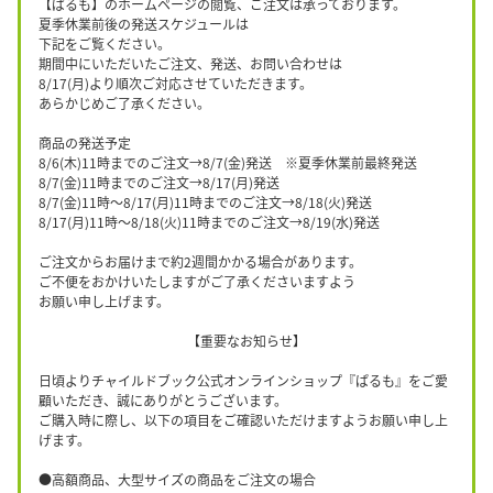
【ぱるも】のホームページの閲覧、ご注文は承っております。
夏季休業前後の発送スケジュールは
下記をご覧ください。
期間中にいただいたご注文、発送、お問い合わせは
8/17(月)より順次ご対応させていただきます。
あらかじめご了承ください。
商品の発送予定
8/6(木)11時までのご注文→8/7(金)発送 ※夏季休業前最終発送
8/7(金)11時までのご注文→8/17(月)発送
8/7(金)11時〜8/17(月)11時までのご注文→8/18(火)発送
8/17(月)11時〜8/18(火)11時までのご注文→8/19(水)発送
ご注文からお届けまで約2週間かかる場合があります。
ご不便をおかけいたしますがご了承くださいますよう
お願い申し上げます。
【重要なお知らせ】
日頃よりチャイルドブック公式オンラインショップ『ぱるも』をご愛
顧いただき、誠にありがとうございます。
ご購入時に際し、以下の項目をご確認いただけますようお願い申し上
げます。
●高額商品、大型サイズの商品をご注文の場合