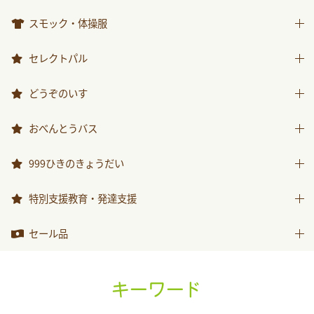
楽器
ICT関連
スモック・体操服
スモック
セレクトパル
体操服
先生用ウェア
どうぞのいす
その他商品
どうぞのいす
おべんとうバス
おべんとうバス
999ひきのきょうだい
999ひきのきょうだい
特別支援教育・発達支援
特別支援教育・発達支援
セール品
セール品
キーワード