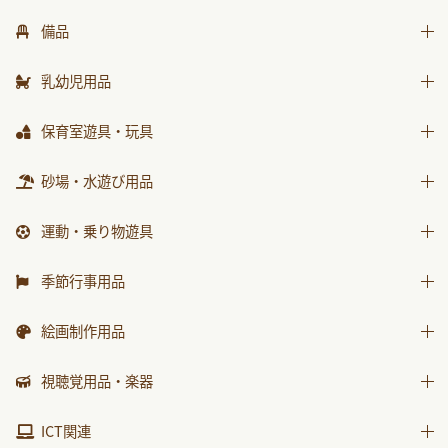
はじめましての絵本
備品
ｻﾝﾁｬｲﾙﾄﾞ ﾋﾞｯｸﾞｻｲｴﾝｽ
椅子
世界の昔話名作選
乳幼児用品
テーブル
科学が好きになるおはなし
乳幼児備品
保育室遊具・玩具
収納用品
ﾁｬｲﾙﾄﾞ科学絵本館なぜなぜ
乳幼児玩具
ままごと
砂場・水遊び用品
環境備品
ｽｰﾊﾟｰﾜｲﾄﾞことばとかず
積木・ブロック
防災・安全用品
ｽｰﾊﾟｰﾜｲﾄﾞお話かずあそび
砂場用品
運動・乗り物遊具
知育玩具
衛生・トイレ用品
かんがえる
水遊び用品
運動遊具
季節行事用品
みんなともだち
乗り物遊具
運動会用品
あそぼ！
絵画制作用品
プレゼント品
みてみて！
画材
視聴覚用品・楽器
包装紙・紙袋
2025年度月刊絵本
製作素材
視聴覚用品
ICT関連
2026年度月刊絵本