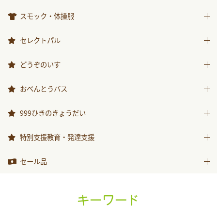
楽器
ICT関連
スモック・体操服
スモック
セレクトパル
体操服
先生用ウェア
どうぞのいす
その他商品
どうぞのいす
おべんとうバス
おべんとうバス
999ひきのきょうだい
999ひきのきょうだい
特別支援教育・発達支援
特別支援教育・発達支援
セール品
セール品
キーワード