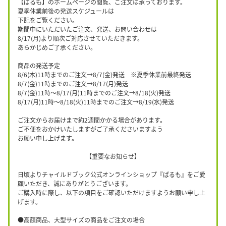
【ぱるも】のホームページの閲覧、ご注文は承っております。
夏季休業前後の発送スケジュールは
下記をご覧ください。
期間中にいただいたご注文、発送、お問い合わせは
8/17(月)より順次ご対応させていただきます。
あらかじめご了承ください。
商品の発送予定
8/6(木)11時までのご注文→8/7(金)発送 ※夏季休業前最終発送
8/7(金)11時までのご注文→8/17(月)発送
8/7(金)11時〜8/17(月)11時までのご注文→8/18(火)発送
8/17(月)11時〜8/18(火)11時までのご注文→8/19(水)発送
ご注文からお届けまで約2週間かかる場合があります。
ご不便をおかけいたしますがご了承くださいますよう
お願い申し上げます。
【重要なお知らせ】
日頃よりチャイルドブック公式オンラインショップ『ぱるも』をご愛
顧いただき、誠にありがとうございます。
ご購入時に際し、以下の項目をご確認いただけますようお願い申し上
げます。
●高額商品、大型サイズの商品をご注文の場合