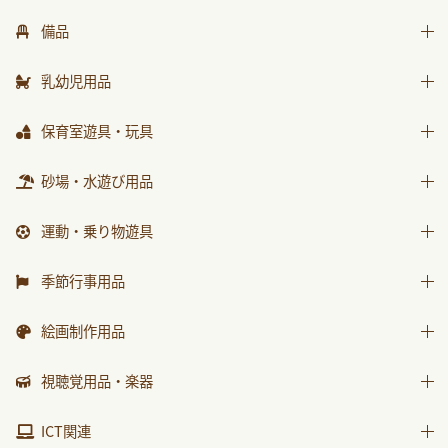
はじめましての絵本
備品
ｻﾝﾁｬｲﾙﾄﾞ ﾋﾞｯｸﾞｻｲｴﾝｽ
椅子
世界の昔話名作選
乳幼児用品
テーブル
科学が好きになるおはなし
乳幼児備品
保育室遊具・玩具
収納用品
ﾁｬｲﾙﾄﾞ科学絵本館なぜなぜ
乳幼児玩具
ままごと
砂場・水遊び用品
環境備品
ｽｰﾊﾟｰﾜｲﾄﾞことばとかず
積木・ブロック
防災・安全用品
ｽｰﾊﾟｰﾜｲﾄﾞお話かずあそび
砂場用品
運動・乗り物遊具
知育玩具
衛生・トイレ用品
かんがえる
水遊び用品
運動遊具
季節行事用品
みんなともだち
乗り物遊具
運動会用品
あそぼ！
絵画制作用品
プレゼント品
みてみて！
画材
視聴覚用品・楽器
包装紙・紙袋
2025年度月刊絵本
製作素材
視聴覚用品
ICT関連
2026年度月刊絵本