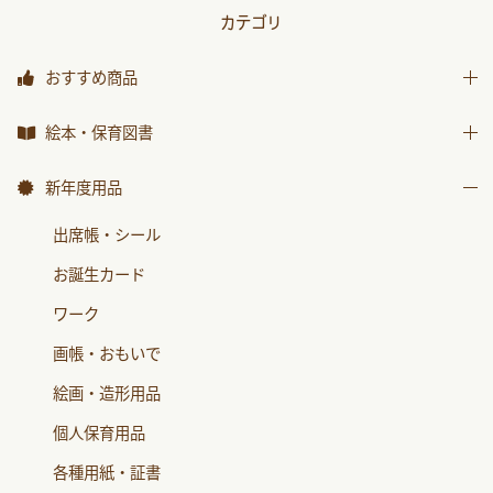
カテゴリ
おすすめ商品
おすすめ商品
絵本・保育図書
絵本
新年度用品
保育図書
出席帳・シール
月刊絵本 バックナンバー
お誕生カード
おはなしチャイルド
ワーク
おはなしﾁｬｲﾙﾄﾞﾘｸｴｽﾄ
画帳・おもいで
チャイルドブック アップル
絵画・造形用品
ﾁｬｲﾙﾄﾞﾌﾞｯｸ ｱｯﾌﾟﾙ傑作選
個人保育用品
もこちゃんチャイルド
各種用紙・証書