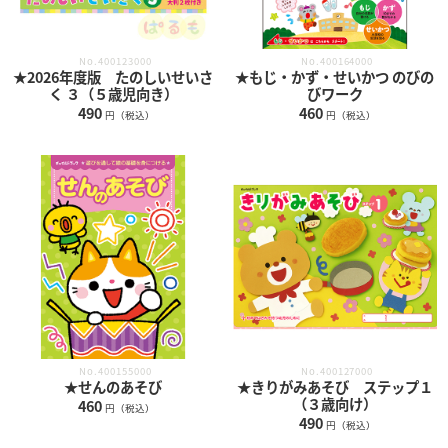
No.400123000
No.400164000
★2026年度版 たのしいせいさ
★もじ・かず・せいかつ のびの
く ３（５歳児向き）
びワーク
490
460
円（税込）
円（税込）
No.400155000
No.400127000
★せんのあそび
★きりがみあそび ステップ１
（３歳向け）
460
円（税込）
490
円（税込）