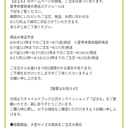
【ぱるも】のホームページの閲覧、ご注文は承っております。
夏季休業前後の発送スケジュールは
下記をご覧ください。
期間中にいただいたご注文、発送、お問い合わせは
8/17(月)より順次ご対応させていただきます。
あらかじめご了承ください。
商品の発送予定
8/6(木)11時までのご注文→8/7(金)発送 ※夏季休業前最終発送
8/7(金)11時までのご注文→8/17(月)発送
8/7(金)11時〜8/17(月)11時までのご注文→8/18(火)発送
8/17(月)11時〜8/18(火)11時までのご注文→8/19(水)発送
ご注文からお届けまで約2週間かかる場合があります。
ご不便をおかけいたしますがご了承くださいますよう
お願い申し上げます。
【重要なお知らせ】
日頃よりチャイルドブック公式オンラインショップ『ぱるも』をご愛
顧いただき、誠にありがとうございます。
ご購入時に際し、以下の項目をご確認いただけますようお願い申し上
げます。
●高額商品、大型サイズの商品をご注文の場合