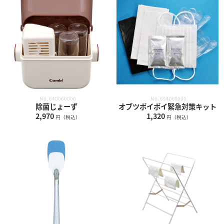
No.640060000
No.694060000
除菌じょーず
オブツポイポイ緊急対策キット
2,970
1,320
円（税込）
円（税込）