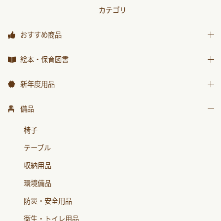
カテゴリ
おすすめ商品
おすすめ商品
絵本・保育図書
絵本
新年度用品
保育図書
出席帳・シール
備品
月刊絵本 バックナンバー
お誕生カード
椅子
おはなしチャイルド
ワーク
テーブル
おはなしﾁｬｲﾙﾄﾞﾘｸｴｽﾄ
画帳・おもいで
収納用品
チャイルドブック アップル
絵画・造形用品
環境備品
ﾁｬｲﾙﾄﾞﾌﾞｯｸ ｱｯﾌﾟﾙ傑作選
個人保育用品
防災・安全用品
もこちゃんチャイルド
各種用紙・証書
衛生・トイレ用品