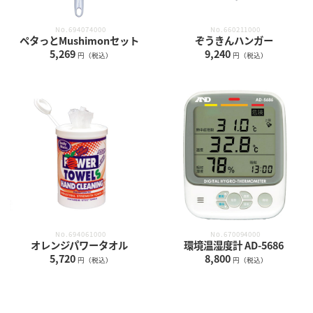
No.694074000
No.660211000
ペタっとMushimonセット
ぞうきんハンガー
5,269
9,240
円（税込）
円（税込）
No.694061000
No.670094000
オレンジパワータオル
環境温湿度計 AD-5686
5,720
8,800
円（税込）
円（税込）