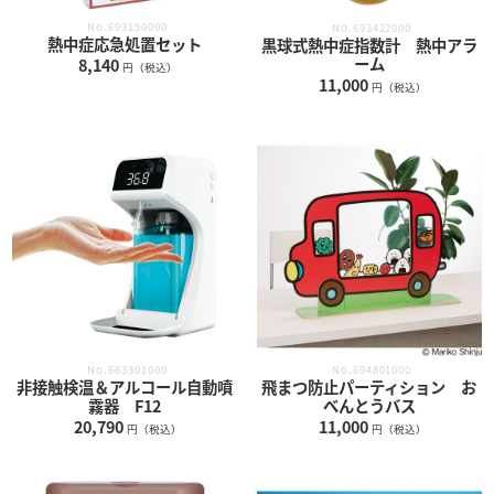
No.693150000
No.693422000
熱中症応急処置セット
黒球式熱中症指数計 熱中アラ
ーム
8,140
円（税込）
11,000
円（税込）
No.683301000
No.694801000
非接触検温＆アルコール自動噴
飛まつ防止パーティション お
霧器 F12
べんとうバス
20,790
11,000
円（税込）
円（税込）