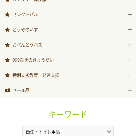
スモック
セレクトパル
体操服
先生用ウェア
どうぞのいす
その他商品
どうぞのいす
おべんとうバス
おべんとうバス
999ひきのきょうだい
999ひきのきょうだい
特別支援教育・発達支援
特別支援教育・発達支援
セール品
セール品
キーワード