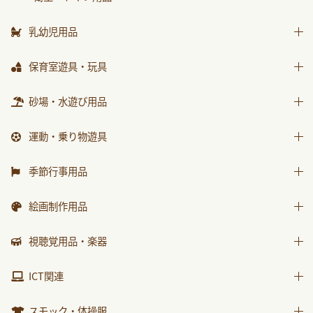
はじめましての絵本
ｻﾝﾁｬｲﾙﾄﾞ ﾋﾞｯｸﾞｻｲｴﾝｽ
乳幼児用品
世界の昔話名作選
乳幼児備品
保育室遊具・玩具
科学が好きになるおはなし
乳幼児玩具
ままごと
砂場・水遊び用品
ﾁｬｲﾙﾄﾞ科学絵本館なぜなぜ
積木・ブロック
ｽｰﾊﾟｰﾜｲﾄﾞことばとかず
砂場用品
運動・乗り物遊具
知育玩具
ｽｰﾊﾟｰﾜｲﾄﾞお話かずあそび
水遊び用品
運動遊具
季節行事用品
かんがえる
乗り物遊具
運動会用品
みんなともだち
絵画制作用品
プレゼント品
あそぼ！
画材
視聴覚用品・楽器
包装紙・紙袋
みてみて！
製作素材
視聴覚用品
ICT関連
2025年度月刊絵本
楽器
2026年度月刊絵本
ICT関連
スモック・体操服