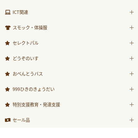
包装紙・紙袋
製作素材
視聴覚用品
ICT関連
楽器
ICT関連
スモック・体操服
スモック
セレクトパル
体操服
先生用ウェア
どうぞのいす
その他商品
どうぞのいす
おべんとうバス
おべんとうバス
999ひきのきょうだい
999ひきのきょうだい
特別支援教育・発達支援
特別支援教育・発達支援
セール品
セール品