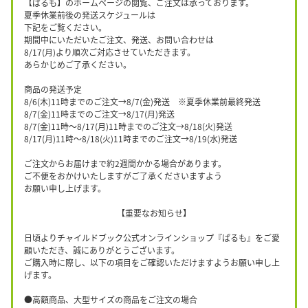
【ぱるも】のホームページの閲覧、ご注文は承っております。
夏季休業前後の発送スケジュールは
下記をご覧ください。
期間中にいただいたご注文、発送、お問い合わせは
8/17(月)より順次ご対応させていただきます。
あらかじめご了承ください。
商品の発送予定
8/6(木)11時までのご注文→8/7(金)発送 ※夏季休業前最終発送
8/7(金)11時までのご注文→8/17(月)発送
8/7(金)11時〜8/17(月)11時までのご注文→8/18(火)発送
8/17(月)11時〜8/18(火)11時までのご注文→8/19(水)発送
ご注文からお届けまで約2週間かかる場合があります。
ご不便をおかけいたしますがご了承くださいますよう
お願い申し上げます。
【重要なお知らせ】
日頃よりチャイルドブック公式オンラインショップ『ぱるも』をご愛
顧いただき、誠にありがとうございます。
ご購入時に際し、以下の項目をご確認いただけますようお願い申し上
げます。
●高額商品、大型サイズの商品をご注文の場合