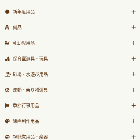
新年度用品
出席帳・シール
備品
お誕生カード
椅子
乳幼児用品
ワーク
テーブル
乳幼児備品
保育室遊具・玩具
画帳・おもいで
収納用品
乳幼児玩具
絵画・造形用品
ままごと
砂場・水遊び用品
環境備品
個人保育用品
積木・ブロック
防災・安全用品
砂場用品
運動・乗り物遊具
各種用紙・証書
知育玩具
衛生・トイレ用品
水遊び用品
運動遊具
季節行事用品
乗り物遊具
運動会用品
絵画制作用品
プレゼント品
画材
視聴覚用品・楽器