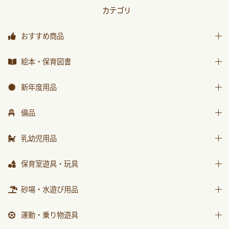
カテゴリ
おすすめ商品
おすすめ商品
絵本・保育図書
絵本
新年度用品
保育図書
出席帳・シール
備品
月刊絵本 バックナンバー
お誕生カード
椅子
乳幼児用品
おはなしチャイルド
ワーク
テーブル
おはなしﾁｬｲﾙﾄﾞﾘｸｴｽﾄ
乳幼児備品
保育室遊具・玩具
画帳・おもいで
収納用品
チャイルドブック アップル
乳幼児玩具
絵画・造形用品
ままごと
砂場・水遊び用品
環境備品
ﾁｬｲﾙﾄﾞﾌﾞｯｸ ｱｯﾌﾟﾙ傑作選
個人保育用品
積木・ブロック
防災・安全用品
砂場用品
もこちゃんチャイルド
運動・乗り物遊具
各種用紙・証書
知育玩具
衛生・トイレ用品