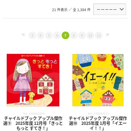
21 件表示 ／ 全 1,384 件
<
>
3
4
5
6
7
8
9
10
11
No.139983009
No.139983010
チャイルドブック アップル傑作
チャイルドブック アップル傑作
選⑨ 2025年度 12月号「きっと
選⑩ 2025年度 1月号「イエー
もっと すてき！」
イ！！」