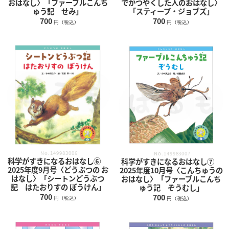
おはなし〉「ファーブルこんち
でかつやくした人のおはなし〉
ゅう記 せみ」
「スティーブ・ジョブズ」
700
700
円（税込）
円（税込）
No.149983006
No.149983007
科学がすきになるおはなし⑥
科学がすきになるおはなし⑦
2025年度9月号〈どうぶつの お
2025年度10月号〈こんちゅうの
はなし〉「シートンどうぶつ
おはなし〉「ファーブルこんち
記 はたおりすの ぼうけん」
ゅう記 ぞうむし」
700
700
円（税込）
円（税込）