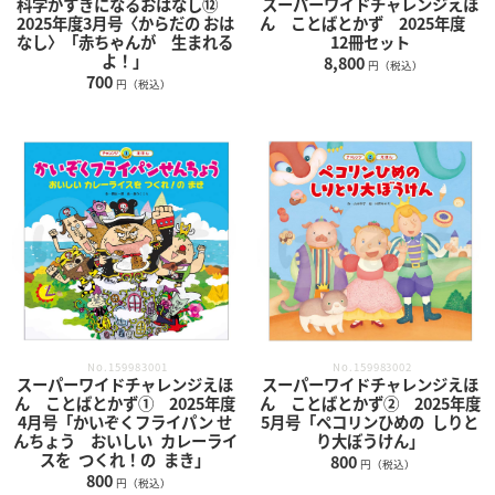
科学がすきになるおはなし⑫
スーパーワイドチャレンジえほ
2025年度3月号〈からだの おは
ん ことばとかず 2025年度
なし〉「赤ちゃんが 生まれる
12冊セット
よ！」
8,800
円（税込）
700
円（税込）
No.159983001
No.159983002
スーパーワイドチャレンジえほ
スーパーワイドチャレンジえほ
ん ことばとかず① 2025年度
ん ことばとかず② 2025年度
4月号「かいぞくフライパン せ
5月号「ペコリンひめの しりと
んちょう おいしい カレーライ
り大ぼうけん」
スを つくれ！の まき」
800
円（税込）
800
円（税込）