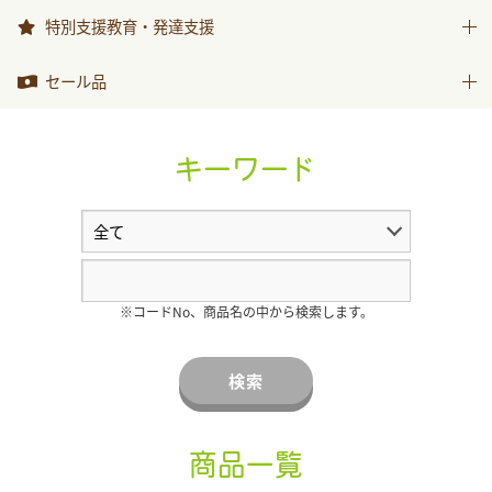
999ひきのきょうだい
特別支援教育・発達支援
特別支援教育・発達支援
セール品
セール品
キーワード
※コードNo、商品名の中から検索します。
検索
商品一覧