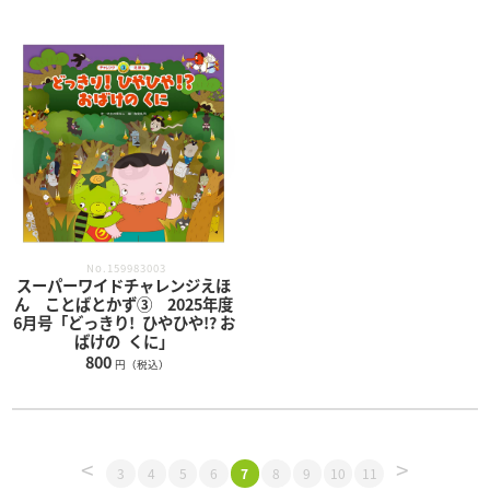
No.159983003
スーパーワイドチャレンジえほ
ん ことばとかず③ 2025年度
6月号「どっきり! ひやひや!? お
ばけの くに」
800
円（税込）
<
>
3
4
5
6
7
8
9
10
11