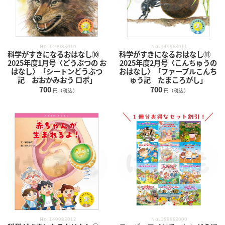
No.149983010
No.149983011
科学がすきになるおはなし⑩
科学がすきになるおはなし⑪
2025年度1月号〈どうぶつの お
2025年度2月号〈こんちゅうの
はなし〉「シートンどうぶつ
おはなし〉「ファーブルこんち
記 おおかみおう ロボ」
ゅう記 たまころがし」
700
700
円（税込）
円（税込）
No.149983012
No.159983000