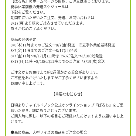
【ぱるも】のホームページの閲覧、ご注文は承っております。
夏季休業前後の発送スケジュールは
下記をご覧ください。
期間中にいただいたご注文、発送、お問い合わせは
8/17(月)より順次ご対応させていただきます。
あらかじめご了承ください。
商品の発送予定
8/6(木)11時までのご注文→8/7(金)発送 ※夏季休業前最終発送
8/7(金)11時までのご注文→8/17(月)発送
8/7(金)11時〜8/17(月)11時までのご注文→8/18(火)発送
8/17(月)11時〜8/18(火)11時までのご注文→8/19(水)発送
ご注文からお届けまで約2週間かかる場合があります。
ご不便をおかけいたしますがご了承くださいますよう
お願い申し上げます。
【重要なお知らせ】
日頃よりチャイルドブック公式オンラインショップ『ぱるも』をご愛
顧いただき、誠にありがとうございます。
ご購入時に際し、以下の項目をご確認いただけますようお願い申し上
げます。
●高額商品、大型サイズの商品をご注文の場合