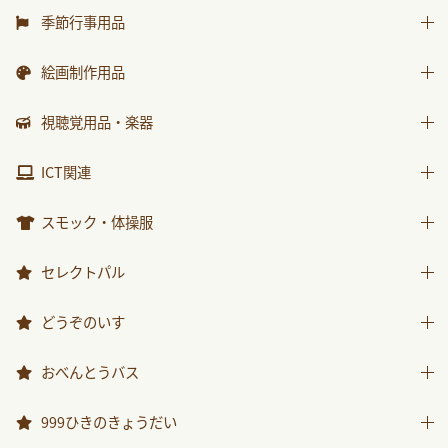
水遊び用品
はじめましての絵本
運動遊具
季節行事用品
ｻﾝﾁｬｲﾙﾄﾞ ﾋﾞｯｸﾞｻｲｴﾝｽ
乗り物遊具
運動会用品
絵画制作用品
世界の昔話名作選
プレゼント品
科学が好きになるおはなし
画材
視聴覚用品・楽器
包装紙・紙袋
ﾁｬｲﾙﾄﾞ科学絵本館なぜなぜ
製作素材
視聴覚用品
ICT関連
ｽｰﾊﾟｰﾜｲﾄﾞことばとかず
楽器
ICT関連
ｽｰﾊﾟｰﾜｲﾄﾞお話かずあそび
スモック・体操服
かんがえる
スモック
セレクトパル
みんなともだち
体操服
先生用ウェア
どうぞのいす
あそぼ！
その他商品
みてみて！
どうぞのいす
おべんとうバス
2025年度月刊絵本
おべんとうバス
999ひきのきょうだい
2026年度月刊絵本