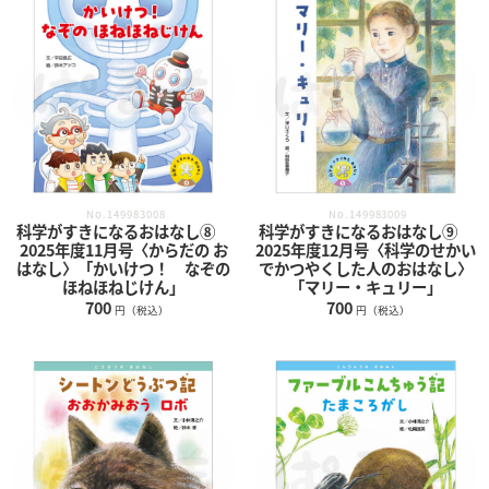
No.149983008
No.149983009
科学がすきになるおはなし⑧
科学がすきになるおはなし⑨
2025年度11月号〈からだの お
2025年度12月号〈科学のせかい
はなし〉「かいけつ！ なぞの
でかつやくした人のおはなし〉
ほねほねじけん」
「マリー・キュリー」
700
700
円（税込）
円（税込）