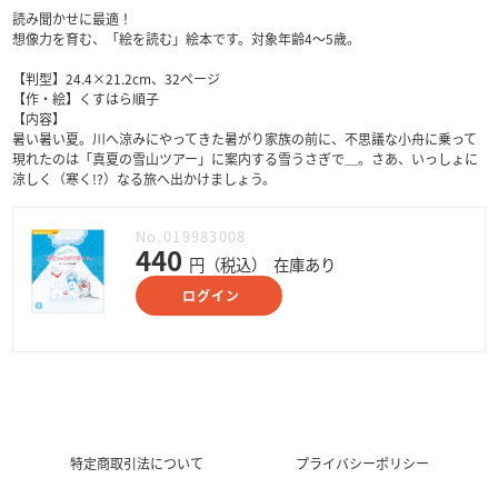
読み聞かせに最適！
想像力を育む、「絵を読む」絵本です。対象年齢4～5歳。
【判型】24.4×21.2cm、32ページ
【作・絵】くすはら順子
【内容】
暑い暑い夏。川へ涼みにやってきた暑がり家族の前に、不思議な小舟に乗って
現れたのは「真夏の雪山ツアー」に案内する雪うさぎで＿。さあ、いっしょに
涼しく（寒く!?）なる旅へ出かけましょう。
No.019983008
440
円（税込）
在庫あり
ログイン
特定商取引法について
プライバシーポリシー