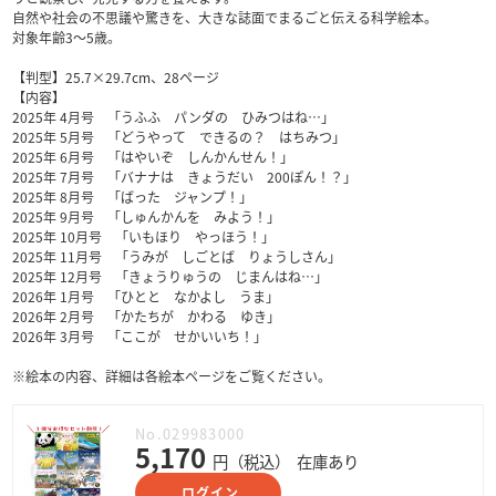
自然や社会の不思議や驚きを、大きな誌面でまるごと伝える科学絵本。
対象年齢3～5歳。
【判型】25.7×29.7cm、28ページ
【内容】
2025年 4月号 「うふふ パンダの ひみつはね…」
2025年 5月号 「どうやって できるの？ はちみつ」
2025年 6月号 「はやいぞ しんかんせん！」
2025年 7月号 「バナナは きょうだい 200ぽん！？」
2025年 8月号 「ばった ジャンプ！」
2025年 9月号 「しゅんかんを みよう！」
2025年 10月号 「いもほり やっほう！」
2025年 11月号 「うみが しごとば りょうしさん」
2025年 12月号 「きょうりゅうの じまんはね…」
2026年 1月号 「ひとと なかよし うま」
2026年 2月号 「かたちが かわる ゆき」
2026年 3月号 「ここが せかいいち！」
※絵本の内容、詳細は各絵本ページをご覧ください。
No.029983000
5,170
円（税込）
在庫あり
ログイン