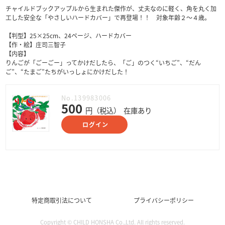
チャイルドブックアップルから生まれた傑作が、丈夫なのに軽く、角を丸く加
工した安全な「やさしいハードカバー」で再登場！！ 対象年齢２～４歳。
【判型】25×25cm、24ページ、ハードカバー
【作・絵】庄司三智子
【内容】
りんごが「ごーごー」ってかけだしたら、「ご」のつく“いちご”、“だん
ご”、“たまご”たちがいっしょにかけだした！
No.139983006
500
円（税込）
在庫あり
ログイン
特定商取引法について
プライバシーポリシー
Copyright © CHILD HONSHA Co.,Ltd. All rights reserved.