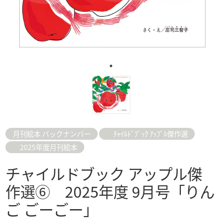
月刊絵本 バックナンバー
ﾁｬｲﾙﾄﾞﾌﾞｯｸ ｱｯﾌﾟﾙ傑作選
2025年度月刊絵本
チャイルドブック アップル傑
作選⑥ 2025年度 9月号「りん
ご ごーごー」