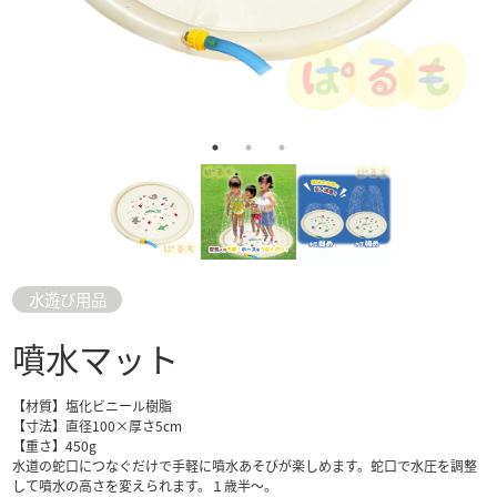
水遊び用品
噴水マット
【材質】塩化ビニール樹脂
【寸法】直径100×厚さ5cm
【重さ】450g
水道の蛇口につなぐだけで手軽に噴水あそびが楽しめます。蛇口で水圧を調整
して噴水の高さを変えられます。１歳半～。