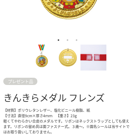
プレゼント品
きんきらメダル フレンズ
【材質】ポリウレタンレザー、塩化ビニール樹脂、紙
【寸法】直径9cm×厚さ4ｍｍ 【重さ】23g
軽くてやわらかい合皮のメダルです。リボンはネックストラップとしても使え
ます。リボンの留め具は面ファスナー式。３歳～。※園名シールは当サイトで
はお取り扱いしておりません。