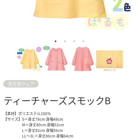
先生用ウェア
ティーチャーズスモックB
【素材】ポリエステル100％
【サイズ】S＝身丈78cm 身幅48cm
M＝身丈80cm 身幅52cm
L＝身丈82cm 身幅56cm
LL～3L＝身丈86cm 身幅64cm