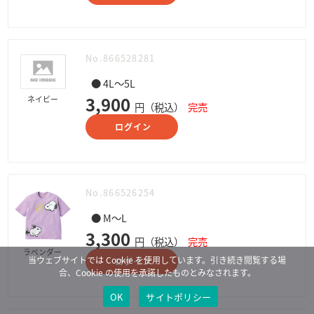
No.866528281
● 4L～5L
3,900
ネイビー
円（税込）
完売
ログイン
No.866526254
● M～L
3,300
円（税込）
完売
ラベンダー
当ウェブサイトでは Cookie を使用しています。引き続き閲覧する場
ログイン
合、Cookie の使用を承諾したものとみなされます。
OK
サイトポリシー