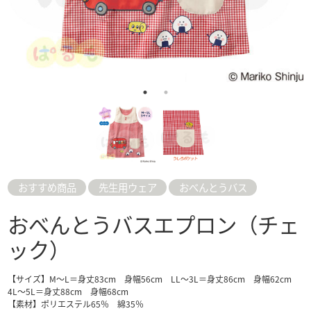
おすすめ商品
先生用ウェア
おべんとうバス
おべんとうバスエプロン（チェ
ック）
【サイズ】M～L＝身丈83cm 身幅56cm LL～3L＝身丈86cm 身幅62cm
4L〜5L＝身丈88cm 身幅68cm
【素材】ポリエステル65％ 綿35％