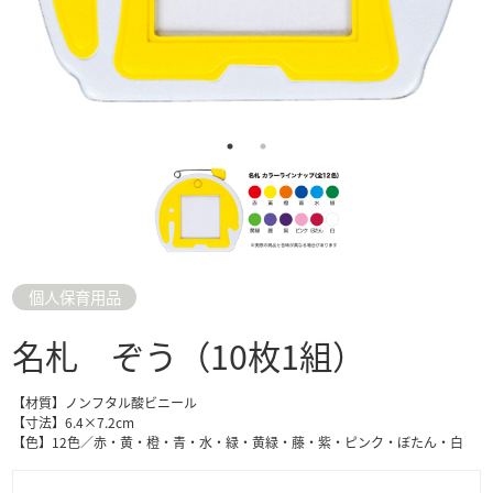
個人保育用品
名札 ぞう（10枚1組）
【材質】ノンフタル酸ビニール
【寸法】6.4×7.2cm
【色】12色／赤・黄・橙・青・水・緑・黄緑・藤・紫・ピンク・ぼたん・白