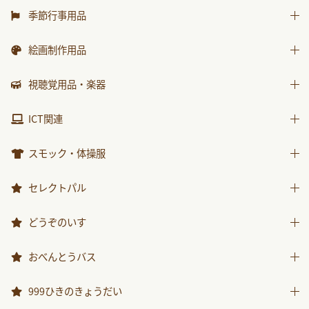
水遊び用品
はじめましての絵本
運動遊具
季節行事用品
ｻﾝﾁｬｲﾙﾄﾞ ﾋﾞｯｸﾞｻｲｴﾝｽ
乗り物遊具
運動会用品
絵画制作用品
世界の昔話名作選
プレゼント品
科学が好きになるおはなし
画材
視聴覚用品・楽器
包装紙・紙袋
ﾁｬｲﾙﾄﾞ科学絵本館なぜなぜ
製作素材
視聴覚用品
ICT関連
ｽｰﾊﾟｰﾜｲﾄﾞことばとかず
楽器
ICT関連
ｽｰﾊﾟｰﾜｲﾄﾞお話かずあそび
スモック・体操服
かんがえる
スモック
セレクトパル
みんなともだち
体操服
先生用ウェア
どうぞのいす
あそぼ！
その他商品
みてみて！
どうぞのいす
おべんとうバス
2025年度月刊絵本
おべんとうバス
999ひきのきょうだい
2026年度月刊絵本