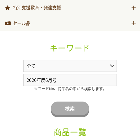
999ひきのきょうだい
特別支援教育・発達支援
特別支援教育・発達支援
セール品
セール品
キーワード
※コードNo、商品名の中から検索します。
検索
商品一覧