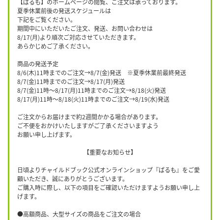
【ぱるも】のホームページの閲覧、ご注文は承っております。
夏季休業前後の発送スケジュールは
下記をご覧ください。
期間中にいただいたご注文、発送、お問い合わせは
8/17(月)より順次ご対応させていただきます。
あらかじめご了承ください。
商品の発送予定
8/6(木)11時までのご注文→8/7(金)発送 ※夏季休業前最終発送
8/7(金)11時までのご注文→8/17(月)発送
8/7(金)11時〜8/17(月)11時までのご注文→8/18(火)発送
8/17(月)11時〜8/18(火)11時までのご注文→8/19(水)発送
ご注文からお届けまで約2週間かかる場合があります。
ご不便をおかけいたしますがご了承くださいますよう
お願い申し上げます。
【重要なお知らせ】
日頃よりチャイルドブック公式オンラインショップ『ぱるも』をご愛
顧いただき、誠にありがとうございます。
ご購入時に際し、以下の項目をご確認いただけますようお願い申し上
げます。
●高額商品、大型サイズの商品をご注文の場合