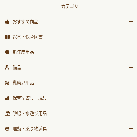
カテゴリ
おすすめ商品
おすすめ商品
絵本・保育図書
絵本
新年度用品
保育図書
出席帳・シール
備品
月刊絵本 バックナンバー
お誕生カード
椅子
乳幼児用品
おはなしチャイルド
ワーク
テーブル
おはなしﾁｬｲﾙﾄﾞﾘｸｴｽﾄ
乳幼児備品
保育室遊具・玩具
画帳・おもいで
収納用品
チャイルドブック アップル
乳幼児玩具
絵画・造形用品
ままごと
砂場・水遊び用品
環境備品
ﾁｬｲﾙﾄﾞﾌﾞｯｸ ｱｯﾌﾟﾙ傑作選
個人保育用品
積木・ブロック
防災・安全用品
砂場用品
もこちゃんチャイルド
運動・乗り物遊具
各種用紙・証書
知育玩具
衛生・トイレ用品