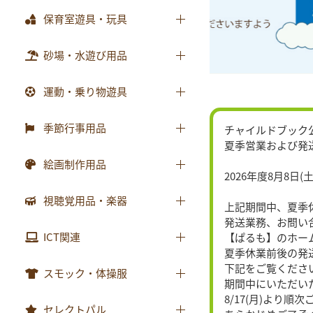
テーブル
おはなしﾁｬｲﾙﾄﾞﾘｸｴｽﾄ
乳幼児備品
保育室遊具・玩具
画帳・おもいで
収納用品
チャイルドブック アップル
乳幼児玩具
絵画・造形用品
ままごと
砂場・水遊び用品
環境備品
ﾁｬｲﾙﾄﾞﾌﾞｯｸ ｱｯﾌﾟﾙ傑作選
個人保育用品
積木・ブロック
防災・安全用品
もこちゃんチャイルド
砂場用品
運動・乗り物遊具
各種用紙・証書
知育玩具
衛生・トイレ用品
はじめましての絵本
水遊び用品
運動遊具
季節行事用品
チャイルドブック
ｻﾝﾁｬｲﾙﾄﾞ ﾋﾞｯｸﾞｻｲｴﾝｽ
夏季営業および発
乗り物遊具
運動会用品
世界の昔話名作選
絵画制作用品
2026年度8月8日(土
プレゼント品
科学が好きになるおはなし
画材
視聴覚用品・楽器
上記期間中、夏季
包装紙・紙袋
ﾁｬｲﾙﾄﾞ科学絵本館なぜなぜ
製作素材
発送業務、お問い
視聴覚用品
ICT関連
【ぱるも】のホー
ｽｰﾊﾟｰﾜｲﾄﾞことばとかず
夏季休業前後の発
楽器
ｽｰﾊﾟｰﾜｲﾄﾞお話かずあそび
下記をご覧くださ
ICT関連
スモック・体操服
期間中にいただい
かんがえる
8/17(月)より
スモック
セレクトパル