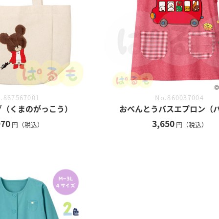
.867567001
No.860037004
グ（くまのがっこう）
おべんとうバスエプロン（
970
3,650
円（税込）
円（税込）