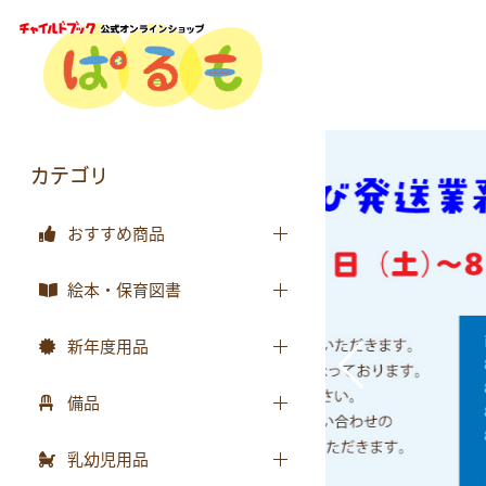
カテゴリ
おすすめ商品
おすすめ商品
絵本・保育図書
絵本
新年度用品
保育図書
出席帳・シール
備品
月刊絵本 バックナンバー
お誕生カード
椅子
乳幼児用品
おはなしチャイルド
ワーク