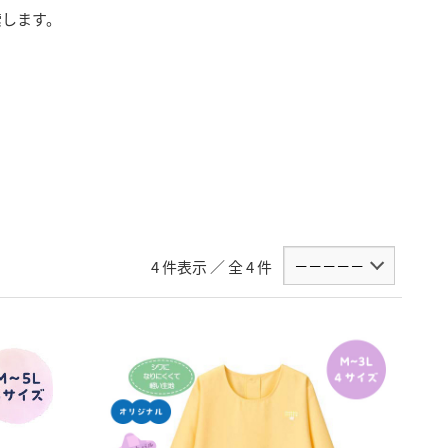
索します。
4 件表示 ／ 全 4 件