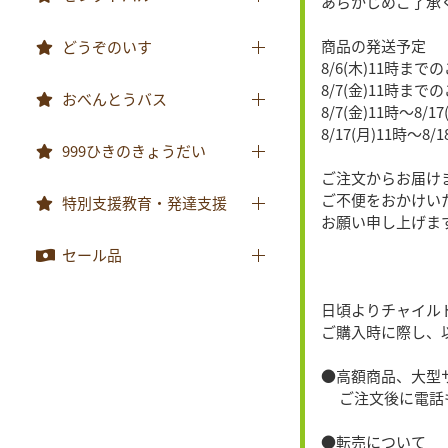
あらかじめご了承
みんなともだち
体操服
先生用ウェア
あそぼ！
商品の発送予定
どうぞのいす
8/6(木)11時ま
その他商品
みてみて！
8/7(金)11時まで
どうぞのいす
おべんとうバス
8/7(金)11時〜8/
2025年度月刊絵本
8/17(月)11時〜8
おべんとうバス
999ひきのきょうだい
2026年度月刊絵本
ご注文からお届け
999ひきのきょうだい
ご不便をおかけい
特別支援教育・発達支援
お願い申し上げま
特別支援教育・発達支援
セール品
セール品
日頃よりチャイル
ご購入時に際し、
●高額商品、大型
ご注文後に電話も
●転売について