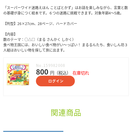
「スーパーワイド迷路えほん ことばとかず」はお話を楽しみながら、言葉と数
の基礎が身につく絵本です。６つの迷路に挑戦できます。対象年齢4～5歳。
【判型】26×27cm、28ページ、ハードカバー
【内容】
数のテーマ：○△□（まる さんかく しかく）
食べ物王国には、おいしい食べ物がい～っぱい！ まるるんたち、食いしん坊３
人組はおいしい物を探して旅に出ます。
No.159982008
800
円（税込）
在庫切れ
ログイン
関連商品