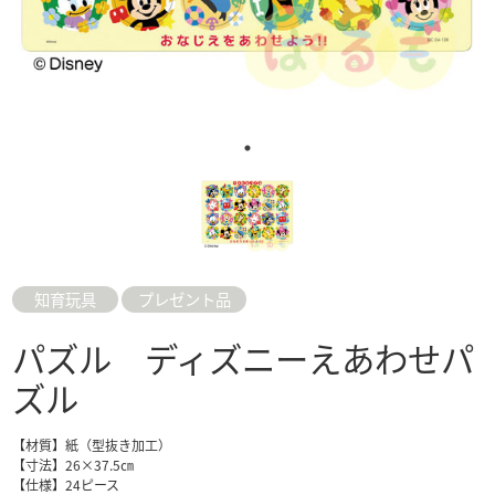
知育玩具
プレゼント品
パズル ディズニーえあわせパ
ズル
【材質】紙（型抜き加工）
【寸法】26×37.5㎝
【仕様】24ピース